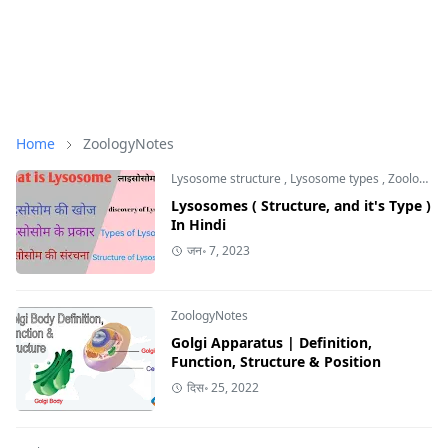
Home
ZoologyNotes
Lysosome structure
,
Lysosome types
,
ZoologyNotes
Lysosomes ( Structure, and it's Type )
In Hindi
जन॰ 7, 2023
ZoologyNotes
Golgi Apparatus | Definition,
Function, Structure & Position
दिस॰ 25, 2022