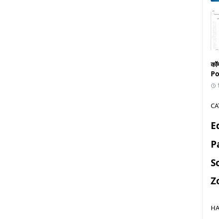
कॉ
Po
CA
E
P
S
Z
HA