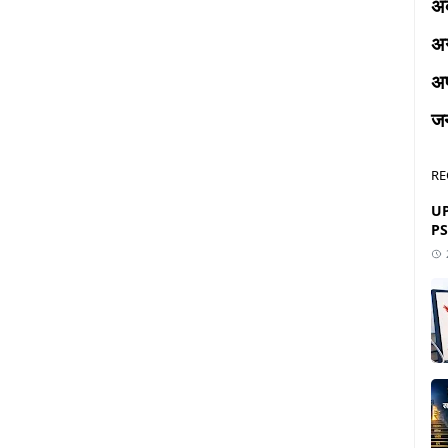
अक
अ
अप
ज
RE
UP
PS