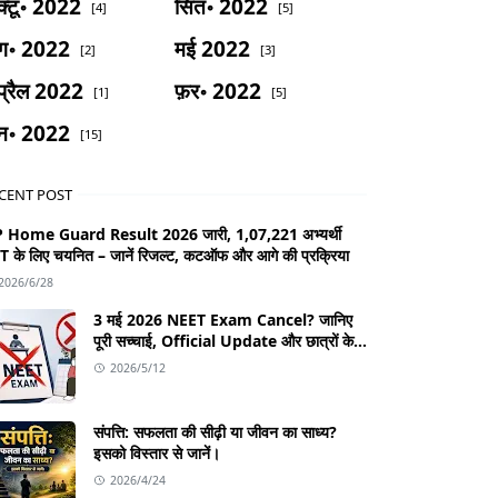
्टू॰ 2022
सित॰ 2022
[4]
[5]
ग॰ 2022
मई 2022
[2]
[3]
्रैल 2022
फ़र॰ 2022
[1]
[5]
न॰ 2022
[15]
CENT POST
 Home Guard Result 2026 जारी, 1,07,221 अभ्यर्थी
T के लिए चयनित – जानें रिजल्ट, कटऑफ और आगे की प्रक्रिया
2026/6/28
3 मई 2026 NEET Exam Cancel? जानिए
पूरी सच्चाई, Official Update और छात्रों के
लिए जरूरी जानकारी
2026/5/12
संपत्ति: सफलता की सीढ़ी या जीवन का साध्य?
इसको विस्तार से जानें।
2026/4/24