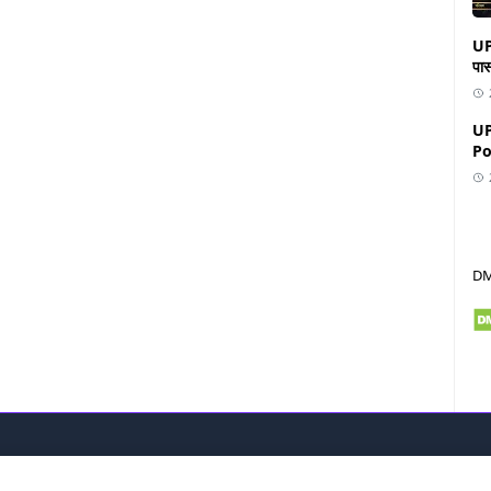
UP Boa
पास
UP
Po
D
AGES
FOLLOW US