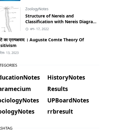
ZoologyNotes
Structure of Nereis and
Classification with Nereis Diagram
in Hindi
अग॰ 17, 2022
म्टे का प्रत्यक्षवाद । Auguste Comte Theory Of
sitivism
दिस॰ 13, 2023
TEGORIES
ducationNotes
HistoryNotes
aramecium
Results
ociologyNotes
UPBoardNotes
oologyNotes
rrbresult
SHTAG