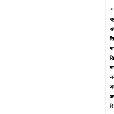
BL
ज
अप
स
मा
स
मा
ज
अक
अप
द