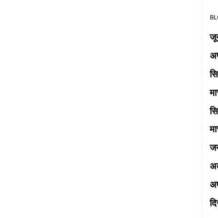
BL
ज
अप
स
मा
स
मा
ज
अक
अप
द