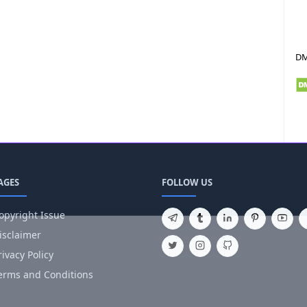
D
AGES
FOLLOW US
opyright Issue
isclaimer
rivacy Policy
erms and Conditions