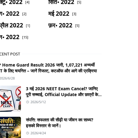
्टू॰ 2022
सित॰ 2022
[4]
[5]
ग॰ 2022
मई 2022
[2]
[3]
्रैल 2022
फ़र॰ 2022
[1]
[5]
न॰ 2022
[15]
CENT POST
 Home Guard Result 2026 जारी, 1,07,221 अभ्यर्थी
T के लिए चयनित – जानें रिजल्ट, कटऑफ और आगे की प्रक्रिया
2026/6/28
3 मई 2026 NEET Exam Cancel? जानिए
पूरी सच्चाई, Official Update और छात्रों के
लिए जरूरी जानकारी
2026/5/12
संपत्ति: सफलता की सीढ़ी या जीवन का साध्य?
इसको विस्तार से जानें।
2026/4/24