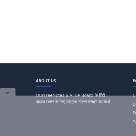
ABOUT US
P
OurFreeNotes B.A. UP Board के हिंदी
C
माध्यम छात्र के लिए प्रमुख्य नोट्स प्रदान करता है।
D
P
T