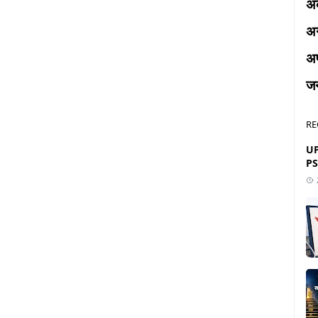
अक
अ
अप
ज
RE
UP
PS