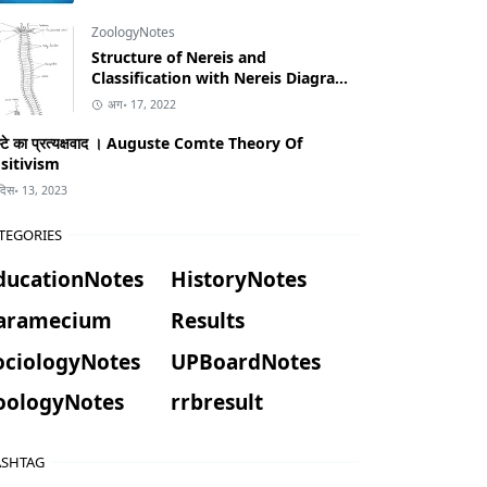
ZoologyNotes
Structure of Nereis and
Classification with Nereis Diagram
in Hindi
अग॰ 17, 2022
म्टे का प्रत्यक्षवाद । Auguste Comte Theory Of
sitivism
दिस॰ 13, 2023
TEGORIES
ducationNotes
HistoryNotes
aramecium
Results
ociologyNotes
UPBoardNotes
oologyNotes
rrbresult
SHTAG