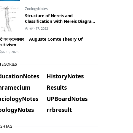
ZoologyNotes
Structure of Nereis and
Classification with Nereis Diagram
in Hindi
अग॰ 17, 2022
म्टे का प्रत्यक्षवाद । Auguste Comte Theory Of
sitivism
दिस॰ 13, 2023
TEGORIES
ducationNotes
HistoryNotes
aramecium
Results
ociologyNotes
UPBoardNotes
oologyNotes
rrbresult
SHTAG