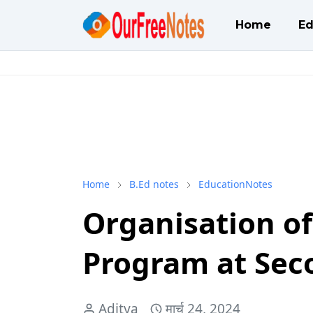
Home
Ed
Home
B.Ed notes
EducationNotes
Organisation o
Program at Sec
Aditya
मार्च 24, 2024