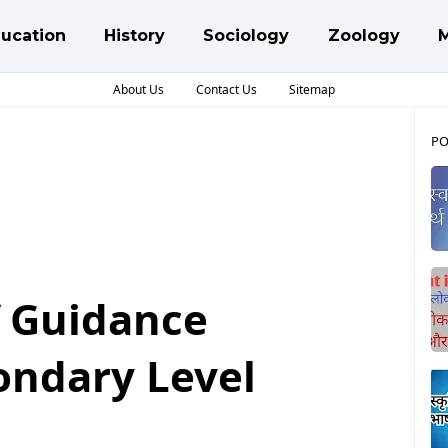
ucation
History
Sociology
Zoology
About Us
Contact Us
Sitemap
PO
f Guidance
ondary Level