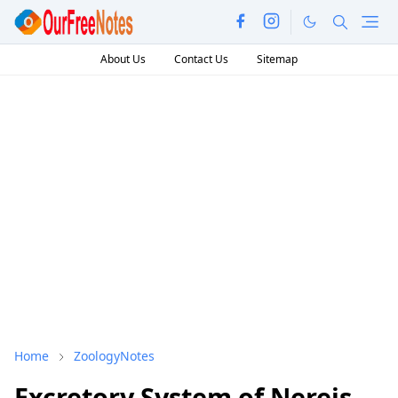
About Us
Contact Us
Sitemap
Home
ZoologyNotes
Excretory System of Nereis