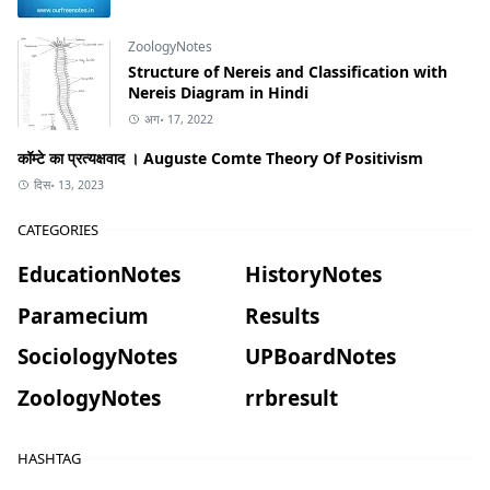
ZoologyNotes
Structure of Nereis and Classification with
Nereis Diagram in Hindi
अग॰ 17, 2022
कॉम्टे का प्रत्यक्षवाद । Auguste Comte Theory Of Positivism
दिस॰ 13, 2023
CATEGORIES
EducationNotes
HistoryNotes
Paramecium
Results
SociologyNotes
UPBoardNotes
ZoologyNotes
rrbresult
HASHTAG