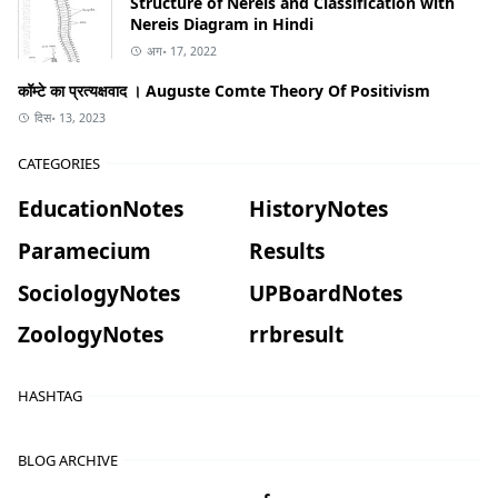
Structure of Nereis and Classification with
Nereis Diagram in Hindi
अग॰ 17, 2022
कॉम्टे का प्रत्यक्षवाद । Auguste Comte Theory Of Positivism
दिस॰ 13, 2023
CATEGORIES
EducationNotes
HistoryNotes
Paramecium
Results
SociologyNotes
UPBoardNotes
ZoologyNotes
rrbresult
HASHTAG
BLOG ARCHIVE